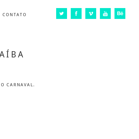
Twitter
Facebook
Vimeo
Youtube
Behan
CONTATO
AÍBA
 O CARNAVAL.