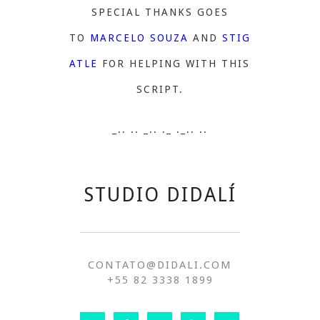
SPECIAL THANKS GOES
TO
MARCELO SOUZA
AND
STIG
ATLE
FOR HELPING WITH THIS
SCRIPT.
_.. .. _.. ._ ._.. ..
STUDIO DIDALÍ
CONTATO@DIDALI.COM
+55 82 3338 1899
Twitter
Facebook
Vimeo
Youtube
Behance